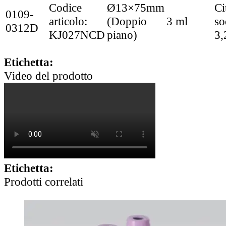
Codice
Ø13×75mm
Ci
0109-
articolo:
(Doppio
3 ml
so
0312D
KJ027NCD
piano)
3
Etichetta:
Video del prodotto
Etichetta:
Prodotti correlati