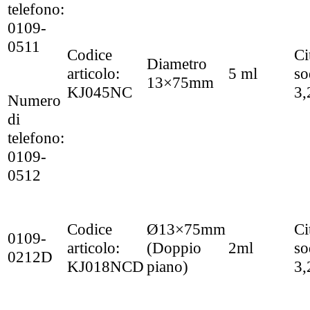
telefono:
0109-
0511
Codice
Ci
Diametro
articolo:
5 ml
so
13×75mm
KJ045NC
3
Numero
di
telefono:
0109-
0512
Codice
Ø13×75mm
Ci
0109-
articolo:
(Doppio
2ml
so
0212D
KJ018NCD
piano)
3