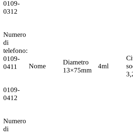
0109-
0312
Numero
di
telefono:
Ci
0109-
Diametro
Nome
4ml
so
0411
13×75mm
3
0109-
0412
Numero
di