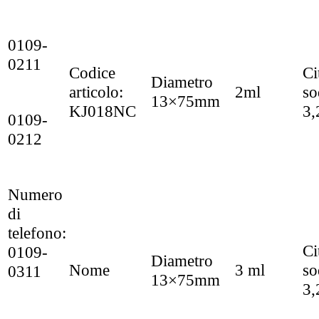
0109-
0211
Codice
Ci
Diametro
articolo:
2ml
so
13×75mm
KJ018NC
3
0109-
0212
Numero
di
telefono:
Ci
0109-
Diametro
Nome
3 ml
so
0311
13×75mm
3