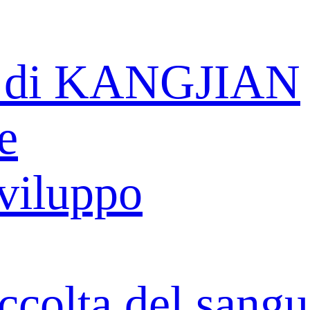
e di KANGJIAN
e
sviluppo
ccolta del sang