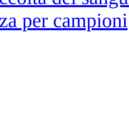
zza per campioni
er coltura biolo
per campioni