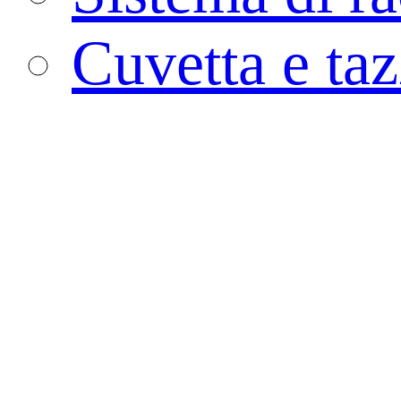
Cuvetta e ta
Tampone
Contenitore p
Tubo PCR
Contenitore 